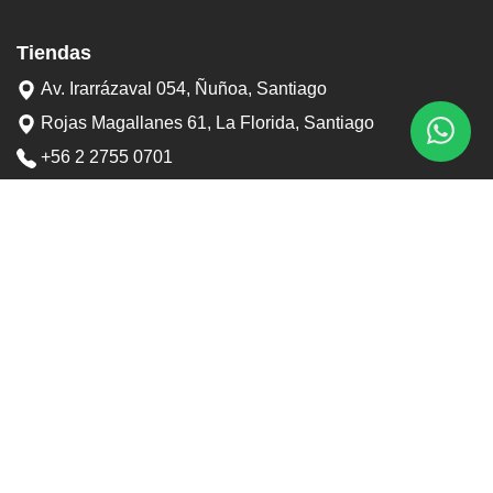
Tiendas
Av. Irarrázaval 054, Ñuñoa, Santiago
Rojas Magallanes 61, La Florida, Santiago
+56 2 2755 0701
+56 9 3898 6767
contacto@tostaduriapedrero.cl
Información
Sobre nosotros
Contacto
Horarios tiendas
Preguntas frecuentes
Términos y condiciones