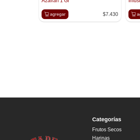
Azafran 1 Gr
Infus
agregar
$7.430
a
Categorías
Frutos Secos
Harinas