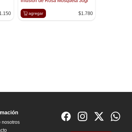
Infusion de Rosa Mosqueta 30gr
1.150
agregar
$1.780
rmación
 nosotros
cto