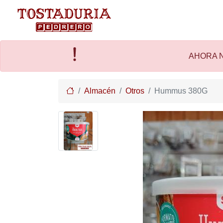
AHORA N
Home
Almacén
Otros
Hummus 380G