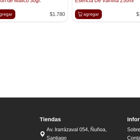
ion de Matico 30gr.
Esencia De Vainilla 250ml
gregar
$1.780
agregar
$
Tiendas
Info
Av. Irarrázaval 054, Ñuñoa,
Sobre
Santiago
Conta