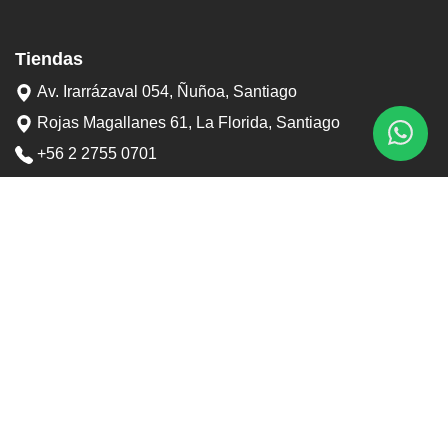
Tiendas
Av. Irarrázaval 054, Ñuñoa, Santiago
Rojas Magallanes 61, La Florida, Santiago
+56 2 2755 0701
+56 9 3898 6767
contacto@tostaduriapedrero.cl
Información
Sobre nosotros
Contacto
Horarios tiendas
Preguntas frecuentes
Términos y condiciones