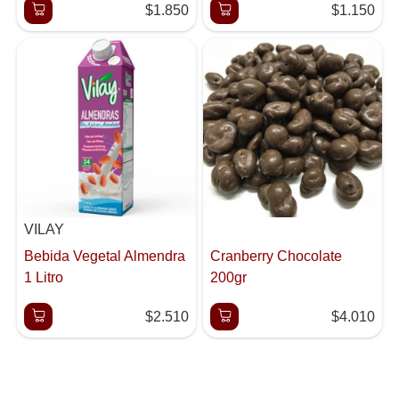
$1.850
$1.150
VILAY
Bebida Vegetal Almendra
Cranberry Chocolate
1 Litro
200gr
$2.510
$4.010