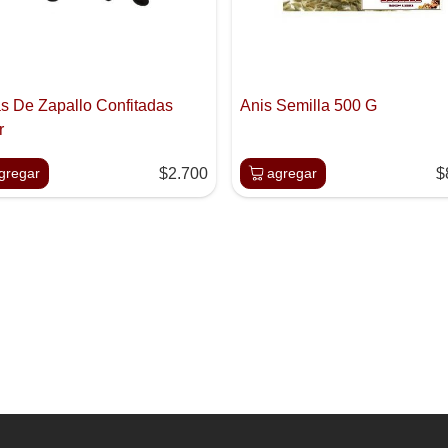
s De Zapallo Confitadas
Anis Semilla 500 G
r
gregar
$2.700
agregar
$