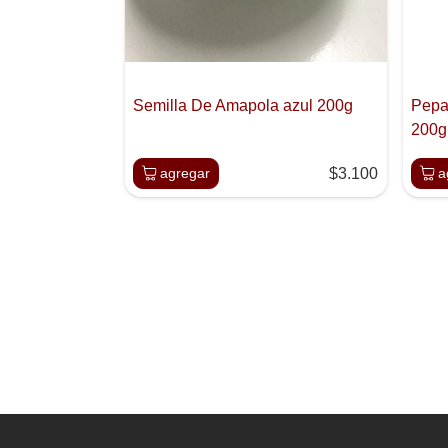
Semilla De Amapola azul 200g
Pepa
200g
agregar
$3.100
a