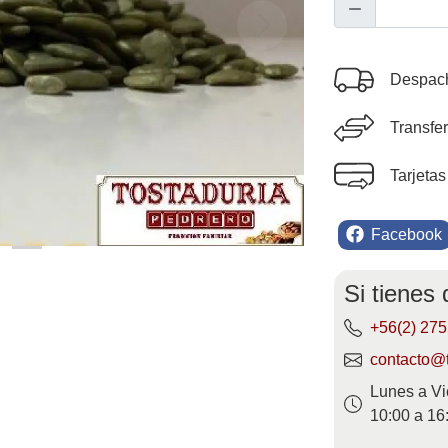
Next
Despach
Transfe
Tarjetas
Facebook
Si tienes
+56(2) 27
contacto@t
Lunes a Vi
10:00 a 16