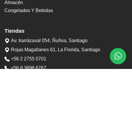
Almacén
Congelados Y Bebidas
Tiendas
Av. Irarrázaval 054, Ñuñoa, Santiago
Rojas Magallanes 61, La Florida, Santiago
+56 2 2755 0701
+56 9 3898 6767
contacto@tostaduriapedrero.cl
Información
Sobre nosotros
Contacto
Horarios tiendas
Preguntas frecuentes