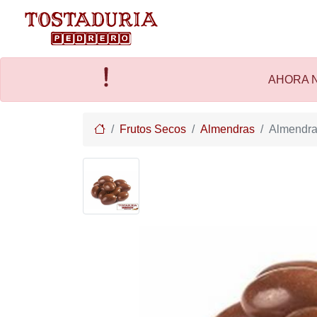
AHORA N
Home
Frutos Secos
Almendras
Almendra