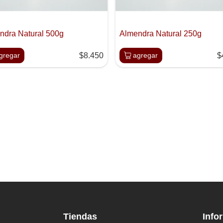
ndra Natural 500g
Almendra Natural 250g
gregar
$8.450
agregar
$
Tiendas
Info