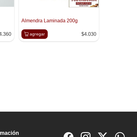
Almendra Laminada 200g
4.360
agregar
$4.030
rmación