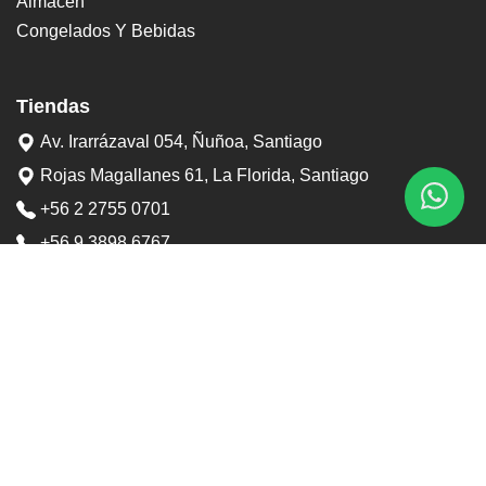
Almacén
Congelados Y Bebidas
Tiendas
Av. Irarrázaval 054, Ñuñoa, Santiago
Rojas Magallanes 61, La Florida, Santiago
+56 2 2755 0701
+56 9 3898 6767
contacto@tostaduriapedrero.cl
Información
Sobre nosotros
Contacto
Horarios tiendas
Preguntas frecuentes