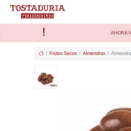
AHORA N
Home
Frutos Secos
Almendras
Almendra