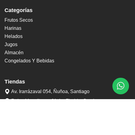
Categorías
Frutos Secos
Harinas
Helados
Jugos
Almacén
Congelados Y Bebidas
Tiendas
Av. Irarrázaval 054, Ñuñoa, Santiago
Rojas Magallanes 61, La Florida, Santiago
+56 2 2755 0701
+56 9 3898 6767
contacto@tostaduriapedrero.cl