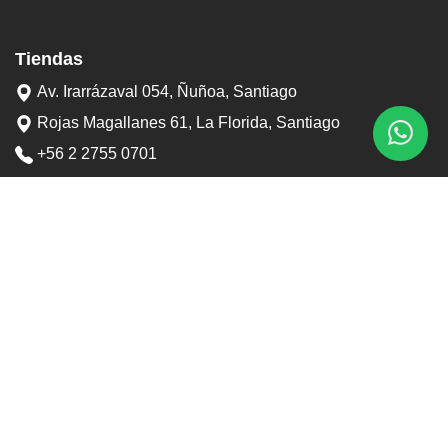
Tiendas
Av. Irarrázaval 054, Ñuñoa, Santiago
Rojas Magallanes 61, La Florida, Santiago
+56 2 2755 0701
+56 9 3898 6767
contacto@tostaduriapedrero.cl
Información
Sobre nosotros
Contacto
Horarios tiendas
Preguntas frecuentes
Términos y condiciones