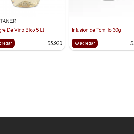
TANER
re De Vino Blco 5 Lt
Infusion de Tomillo 30g
gregar
$5.920
agregar
$