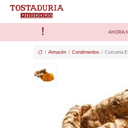
AHORA N
Home
Almacén
Condimentos
Curcuma En 