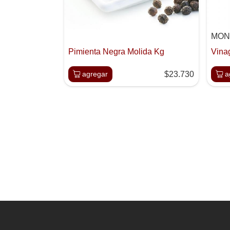
MON
Pimienta Negra Molida Kg
Vinag
agregar
$23.730
a