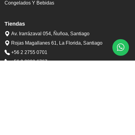
Congelados Y Bebidas
Tiendas
Av. Irarrázaval 054, Ñuñoa, Santiago
Rojas Magallanes 61, La Florida, Santiago
+56 2 2755 0701
+56 9 3898 6767
contacto@tostaduriapedrero.cl
Información
Sobre nosotros
Contacto
Horarios tiendas
Preguntas frecuentes
Términos y condiciones