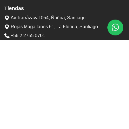
Tiendas
Av. Irarrázaval 054, Ñuñoa, Santiago
Rojas Magallanes 61, La Florida, Santiago
+56 2 2755 0701
+56 9 3898 6767
contacto@tostaduriapedrero.cl
Información
Sobre nosotros
Contacto
Horarios tiendas
Preguntas frecuentes
Términos y condiciones