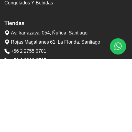
Congelados Y Bebidas
Tiendas
Av. Irarrázaval 054, Ñuñoa, Santiago
Rojas Magallanes 61, La Florida, Santiago
+56 2 2755 0701
+56 9 3898 6767
contacto@tostaduriapedrero.cl
Información
Sobre nosotros
Contacto
Horarios tiendas
Preguntas frecuentes
Términos y condiciones