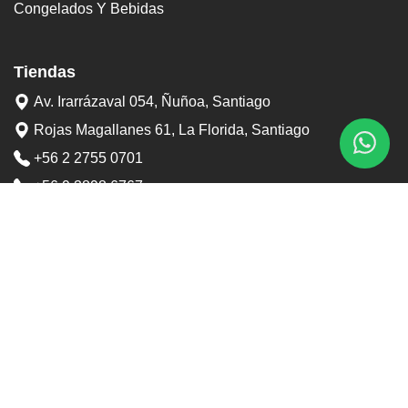
Congelados Y Bebidas
Tiendas
Av. Irarrázaval 054, Ñuñoa, Santiago
Rojas Magallanes 61, La Florida, Santiago
+56 2 2755 0701
+56 9 3898 6767
contacto@tostaduriapedrero.cl
Información
Sobre nosotros
Contacto
Horarios tiendas
Preguntas frecuentes
Términos y condiciones