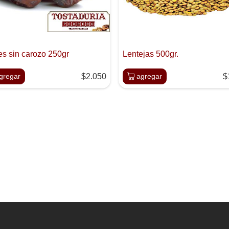
es sin carozo 250gr
Lentejas 500gr.
gregar
$2.050
agregar
$