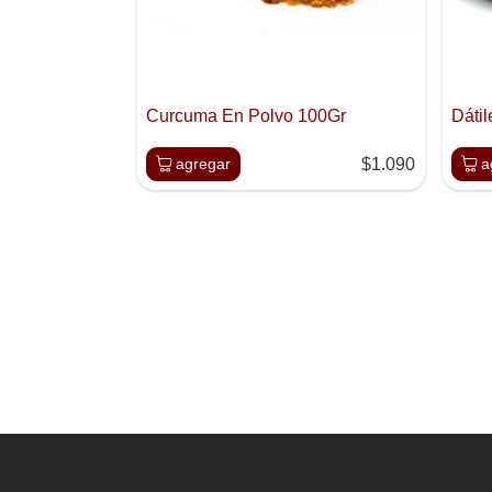
Curcuma En Polvo 100Gr
Dátil
agregar
$1.090
a