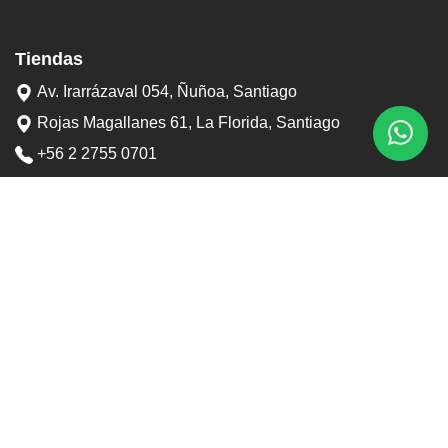
Tiendas
Av. Irarrázaval 054, Ñuñoa, Santiago
Rojas Magallanes 61, La Florida, Santiago
+56 2 2755 0701
+56 9 3898 6767
contacto@tostaduriapedrero.cl
Información
Sobre nosotros
Contacto
Horarios tiendas
Preguntas frecuentes
Términos y condiciones