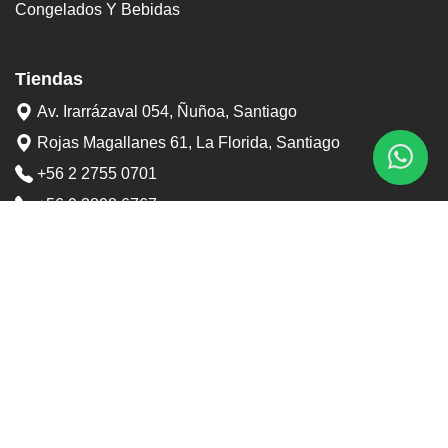
Congelados Y Bebidas
Tiendas
Av. Irarrázaval 054, Ñuñoa, Santiago
Rojas Magallanes 61, La Florida, Santiago
+56 2 2755 0701
+56 9 3898 6767
contacto@tostaduriapedrero.cl
Información
Sobre nosotros
Contacto
Horarios tiendas
Preguntas frecuentes
Términos y condiciones