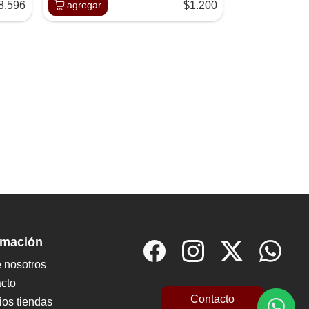
8.596
agregar
$1.200
rmación
 nosotros
cto
Contacto
ios tiendas