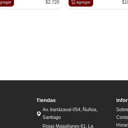
gregar
$2.720
agregar
$1
Tiendas
Info
Av. Irarrázaval 054, Ñuñoa,
Sobre
Santiago
Conta
Horar
Rojas Magallanes 61, La