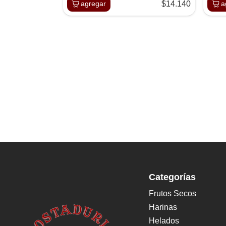
agregar
$14.140
a
Categorías
Frutos Secos
Harinas
Helados