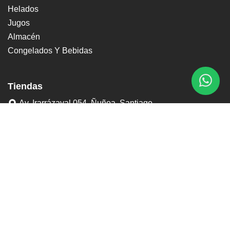
Helados
Jugos
Almacén
Congelados Y Bebidas
Tiendas
Av. Irarrázaval 054, Ñuñoa, Santiago
Rojas Magallanes 61, La Florida, Santiago
+56 2 2755 0701
+56 9 3898 6767
contacto@tostaduriapedrero.cl
Información
Sobre nosotros