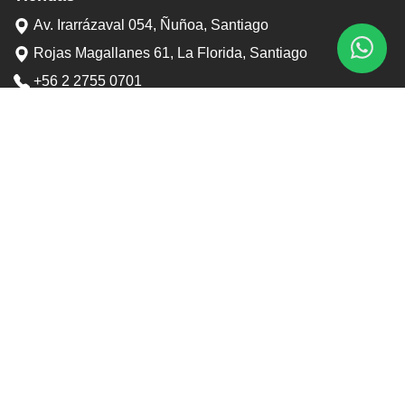
Av. Irarrázaval 054, Ñuñoa, Santiago
Rojas Magallanes 61, La Florida, Santiago
+56 2 2755 0701
+56 9 3898 6767
contacto@tostaduriapedrero.cl
Información
Sobre nosotros
Contacto
Horarios tiendas
Preguntas frecuentes
Términos y condiciones